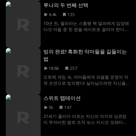
Samantha Drews
속전속결로 결혼
재회
시대극
놀아나는 학교, 그리고 완벽한 가짜가 되기 위
루나의 두 번째 선택
해 폭주하는 시은. 빼앗긴 내 자리를 되찾기 위
Richard Sharrah
현대
미스테리
애처가남편
4.4k
135
한 진짜 상속녀의 반격이 시작된다.
10년 전, 엘라라는 스톰팽 팩 알파에게 입양돼
능력녀
신데렐라
Molly Jass
Alec Badalov
다섯 아들 중 한 명을 메이트로 골라야 한다.
그러나 다섯이 오메가 하녀 제니에게 빠졌고
불륜
슈퍼워리어
메디컬 드라마
헌신형 부모
제니는 엘라라를 괴롭힌다. 18세 생일날 엘라
라는 다섯을 거절하고 라이칸 왕자 자비에르
운동선수
드라마
가족
대통령 정치와 왕실
빙의 완료! 흑화한 악마들을 길들이는
와 약혼한다. 다섯이 제니의 속셈을 깨닫고 다
법
시 잡으려 해도 이미 늦었다. 엘라라는 메이트
달달물
싱글 대디
서스펜스
비즈니스
하이틴
자비에르의 저주를 깨고 같이 살아간다.
18.8k
257
공포
LGBT
재기
비즈니스
스릴러
오토메 게임 속, 악마들에게 파멸할 운명의 악
역 조연으로 빙의했다! 살아남으려면 자신을
뒤바뀐 신분
성인식
타임슬립
역하렘
증오하는 흑화 악마 네 명을 공략해 온순한 양
으로 길들여야 한다. 연약한 서포터, 광포한 전
상속녀/사교계 유명인사
진심
가족 드라마
스위트 텝테이션
사, 매혹적인 헌터, 그리고 최강의 미친 악마까
영혼체인지
이웃
잃어버린 아이
절절로맨스
지 차례로 매료시킨 그녀. 착한 척 내숭 떠는
5k
147
악녀의 음모를 부수고 최강의 권력을 장악하
21세기 줄리아 리초는 자신의 의지와 상관없
작은 투명인간
힐링물
금단의사랑
학교 최고 미남
며, 네 명의 전속 악마를 거느리는 통쾌한 여주
이 무자비한 범죄 조직 보스 카시오 모레티와
중심의 역전극이 시작된다!
약혼하게 된다. 소문에 따르면 그는 전처의 비
캠퍼스
셀러브리티
가짜 연인
이중신분
참한 죽음을 초래한 장본인이며, 줄리아는 그