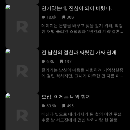
아내의 자리뿐 아니라 두 어린 자녀의 어머니
서바이벌
왕족/귀족
후회물
이복 형제자매
연기였는데, 진심이 되어 버렸다.
역할까지 대체해야 했다. 반항적인 줄리아는
카시오 곁에서 자신만의 삶을 만들어갈 수 있
강한 의지
의사
군인
예능
다크 로맨스
18.6k
388
을까, 아니면 그의 차가움에 또 하나의 비극을
데이지는 운명을 바꾸고 빚을 갚기 위해, 막강
초래할까?
종업원
숨겨진 감정
현대적인
사업주
댄서
한 재벌 줄리안 스털링과 1년간의 계약 결혼이
라는 은밀한 거래를 맺는다. 그 조건에는 공식
Aaron Oberst
Jessica Jacoby
일본 오리지널
석상에서 완벽한 스털링 부인을 연기하며, 그
의 가문과 사업을 돕는 것이 포함되어 있었다.
원조 스페인어
의사
Evan Wick
카우보이
학생
전 남친의 절친과 짜릿한 가짜 연애
처음에는 연기였지만 시간이 흐르면서 계약으
로 시작된 결혼은 진짜 사랑으로 변했고, 결국
플레이보이
첫사랑
남자 배우/여자 배우
6.3k
137
가짜였던 부부는 진심으로 함께하기로 한다.
클라라는 남친의 마음을 시험하려 기억상실증
첫눈에 반함
강렬한 성적 긴장감
싱글맘
에 걸린 척하지만, 그녀가 마주한 건 다름 아닌
남친의 바람 현장이다. 심지어 그는 클라라를
사랑-증오
에로티카
사무직원
비밀
서스펜스
절친 이든에게 짐짝처럼 떠넘겨 버리고, 이건
그의 뼈아픈 실수가 되고 만다. 클라라는 완벽
오십, 이제는 너와 함께
한 복수를 다짐하고, 전 남친의 속을 질투로 까
맣게 태워버릴 작정으로 이든과 가짜 연애를
63.9k
495
시작한다. 그런데 복수를 위해 나누던 가짜 키
배신과 빚으로 대리기사가 된 철의 여인 주설.
스가 아찔할 만큼 진심으로 다가오기 시작하
추운 밤 서도진에게 건넨 박하사탕 한 알로 냉
는데…
혹한 대표의 마음을 사로잡습니다. 그가 그녀