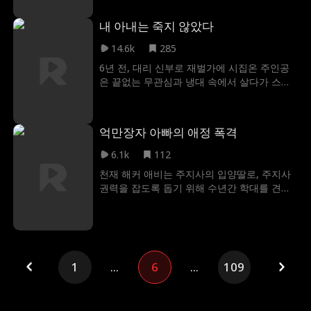
를 지키고 그녀는 그의 상처를 치유하죠. 눈보
라를 지나 달콤한 평온을 맞이하는 두 사람의
내 아내는 죽지 않았다
이야기입니다.
14.6k
285
6년 전, 대리 신부로 재벌가에 시집온 주인공
은 끝없는 무관심과 냉대 속에서 살다가 스스
로 죽음을 위장해 지옥 같은 시집에서 벗어난
다. 그로부터 6년 후, 주인공의 남편이 주인공
의 흔적을 쫓기 시작하면서 감춰졌던 진실이
억만장자 아빠의 애정 폭격
하나둘 수면 위로 떠오르게 되는데...
6.1k
112
천재 해커 애비는 주지사의 입양딸로, 주지사
권력을 잡도록 돕기 위해 수년간 학대를 견뎌
왔다. 열여덟 생일을 앞두고 팔려갈 위기에 처
한 애비는 DNA 매칭으로 미국 최고 재벌 도미
닉 만치니가 친아버지임을 알게 된다. 만치니
가문의 보호 속에 돌아온 애비는 자신을 학대
한 이들에게 복수한다.
1
...
6
...
109