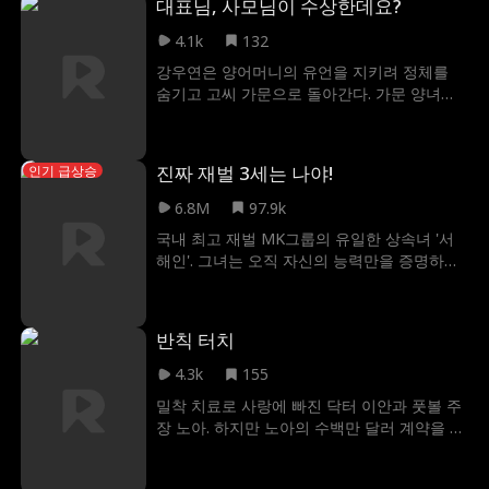
대표님, 사모님이 수상한데요?
어 자신을 버린 이들 앞에 다시 나타난다. 레온
은 엘루나만 쓸 수 있는 왕관마저 탐내지만, 엘
걸크러시
Noam Sigler
용
친구>연인
천재
4.1k
132
루나는 그의 실체를 폭로하고 진정한 여왕으
강우연은 양어머니의 유언을 지키려 정체를
로서 왕좌를 차지한다. 그리고 자신을 모함했
이혼 후 사랑
계약연애
임신
Britney Rae Carrera
숨기고 고씨 가문으로 돌아간다. 가문 양녀의
던 실비아를 마물들이 우글거리는 죽음의 땅
텃세 속에서도 태연히 위기를 넘기던 중, 뜻밖
Noah Fearnley
Seth Edeen
판타지
재벌물
으로 추방하여 끔찍한 최후를 선사한다.
에 곽씨 가문의 어르신을 구하며 실세인 곽연
욱과 얽히게 된다. 파혼 대신 위장 약혼을 맺은
원나잇
기억상실
다중 신분
신파
진짜 재벌 3세는 나야!
인기 급상승
도도한 신의 강우연과 속을 알 수 없는 곽연욱
은 완벽한 파트너가 되어 판을 뒤집기 시작하
Lorenzo Brunetti
Ashley Michelle Grant
복수
6.8M
97.9k
고, 강우연은 든든한 뒷배가 되어준 곽연욱을
국내 최고 재벌 MK그룹의 유일한 상속녀 '서
목숨 걸고 지켜낸다. 하지만 진실이 드러나고
역하렘
주부
Maryana Dvorska
사위
금기
해인'. 그녀는 오직 자신의 능력만을 증명하기
위기가 닥쳐올 때, 철저한 거래였던 두 사람의
위해 배경을 숨긴 채 '휘명 국제 고등학교'로
소꿉친구
로코물
여성향
인생역전
관계는 진짜 사랑으로 거듭날 수 있을까?
전학을 감행한다. 하지만 평범한 학교생활을
꿈꾸던 해인의 계획은 첫날부터 처참히 깨진
Alena Savostikova
Candace Mizga
상속녀
반칙 터치
다. 해인의 집에서 일하는 메이드의 딸 '시은'이
학교에 나타나, 자신이 바로 'MK그룹의 상속
순진녀
초능력
달달물
John William DiCaro
4.3k
155
녀'라며 신분을 가로챈 것! 순식간에 해인의 신
밀착 치료로 사랑에 빠진 닥터 이안과 풋볼 주
분을 훔친 시은은 사교계 피라미드의 꼭대기
Brittany Marsicek
늑대인간
오피스 로맨스
장 노아. 하지만 노아의 수백만 달러 계약을 지
로 날아오르고, 진짜 상속녀인 해인은 졸지에
키려 이안은 거짓 이별을 남기고 눈보라 속으
Levi Peterson
남성향
Kasey Esser
가짜에게 밀려 온갖 괴롭힘과 비웃음의 대상
로 사라진다. 이들의 사랑은 이대로 끝날까?
으로 전락한다. 가짜의 화려한 거짓말에 속아