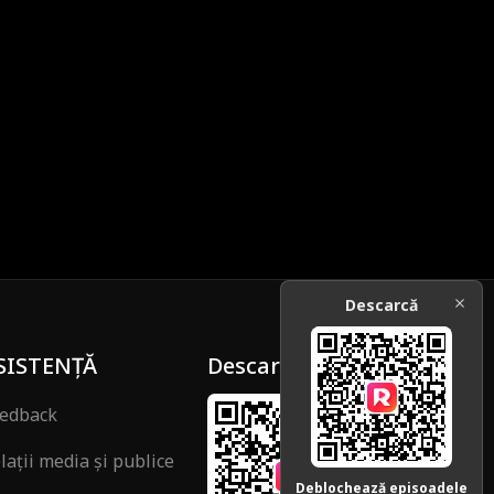
Descarcă
SISTENȚĂ
Descarcă
edback
lații media și publice
Deblochează episoadele