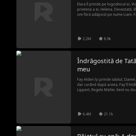
Elara îl prinde pe logodnicul ei, V
prietenă a ei, Helena. Devastată, 
om fără adăpost pe nume Liam. Făr
liderul miliardar al lumii vârcolaci
cele mai nebunești vise ale ei!
2.2M
8.9k
Îndrăgostită de Tată
meu
Fay Alden își prinde iubitul, Daniel
dar curând după aceea, Fay îl întâl
Lippert, Regele Mafiei. Kent nu doar
adevăratul ei tată este donul mafie
propunere: să se căsătorească cu fi
îi va proteja familia de un criminal
mai mult decât fericit să se căsăt
6.4M
21.1k
tatăl și lumea mafiei de la adevăr:
integreze în lumea mafiei și nu po
tatăl lui Daniel, Kent. Curând, rela
secretă pasională BDSM. Don Alden