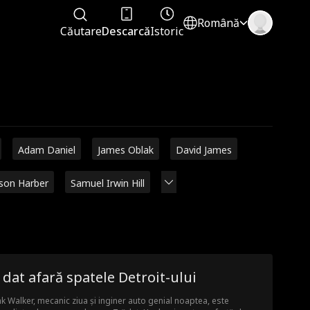
Română
Căutare
Descarcă
Istoric
Adam Daniel
James Oblak
David James
ison Harber
Samuel Irwin Hill
 dat afară spatele Detroit-ului
k Walker, mecanic ziua și inginer auto genial noaptea, este