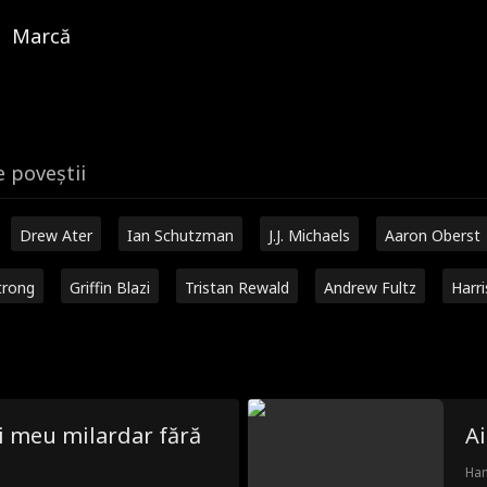
Marcă
e poveștii
Drew Ater
Ian Schutzman
J.J. Michaels
Aaron Oberst
trong
Griffin Blazi
Tristan Rewald
Andrew Fultz
Harr
i meu milardar fără
Ai
Han