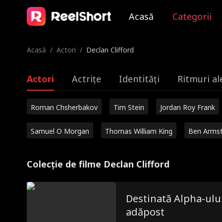
Acasă
Categorii
Acasă
/
Actori
/
Declan Clifford
Actori
Actrițe
Identități
Ritmuri al
Roman Chsherbakov
Tim Stein
Jordan Roy Frank
Samuel O Morgan
Thomas William King
Ben Arms
Colecție de filme Declan Clifford
Destinată Alpha-ulu
adăpost