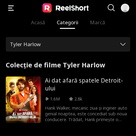
Acasă
Categorii
Marcă
Tyler Harlow
Colecție de filme Tyler Harlow
Ai dat afară spatele Detroit-
ului
1.6M
2.8k
Hank Walker, mecanic ziua și inginer auto
genial noaptea, este concediat sub noua
conducere. Trădat, Hank primește o
ofertă de vis de la compania rivală Mach
15. Va reuși Hank să construiască