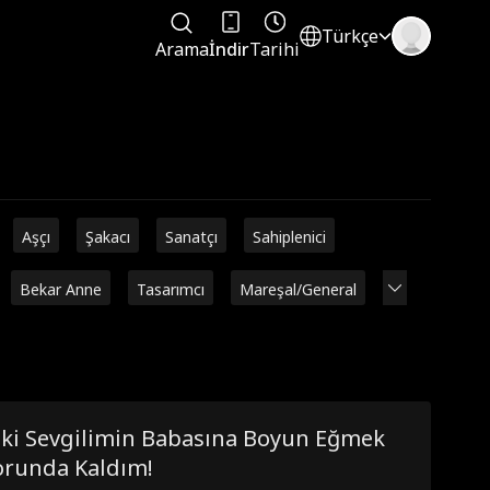
Türkçe
Arama
İndir
Tarihi
Aşçı
Şakacı
Sanatçı
Sahiplenici
Bekar Anne
Tasarımcı
Mareşal/General
ski Sevgilimin Babasına Boyun Eğmek
orunda Kaldım!