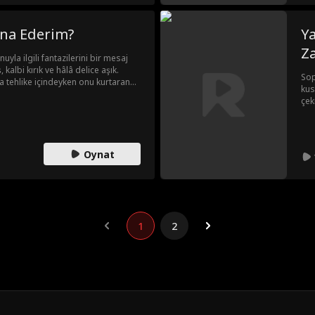
kna Ederim?
Ya
Z
yla ilgili fantazilerini bir mesaj
kalbi kırık ve hâlâ delice aşık.
Sop
 tehlike içindeyken onu kurtaran
kus
yaşarlar. Gece bakışları kirli sırlara
çek
 kızı. Jesse, Sophie'nin istemekten
kah
 bir parçası değildi asla.
jin
Sop
Oynat
1
2