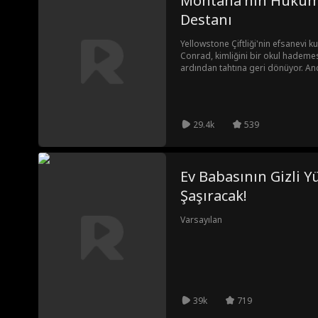
Montana'nın Hükümd
Destanı
Yellowstone Çiftliği'nin efsanevi 
Conrad, kimliğini bir okul hademesi
ardından tahtına geri dönüyor. A
oğlu zorbalığa uğrar, dövülür ve a
zorbalara bedelini ödetmeye ve vad
gibi düzeltmeye yemin eder.
29.4k
539
Ev Babasının Gizli Y
Şaşıracak!
Varsayılan
39k
719