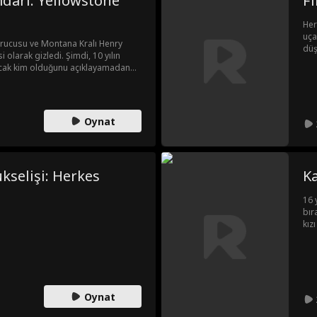
arı: Yellowstone
Fi
Her
uça
kurucusu ve Montana Kralı Henry
düş
 olarak gizledi. Şimdi, 10 yılın
mil
ncak kim olduğunu açıklayamadan
şağılanır. Henry oğlunu korumaya,
ideki haksızlıkları gerçek bir kral
Oynat
ükselişi: Herkes
Ka
16 
bır
kız
sav
Ani
sır
ail
Oynat