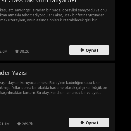
rst Class'taki Gizli Milyarder
kes, Jett Hawkings'i sıradan bir bagaj görevlisi sanıyordu ve onu
ktan atmakla tehdit ediyordular. Fakat, uçak bir fırtına yüzünden
mek üzereyken, onun aslında onları kurtarabilecek gizli bir
yarder olduğu ortaya çıktı.
Oynat
2.6M
38.2k
der Yazısı
yaşındayken koruyucu annesi, Bailey'nin kadınlığını satıp kısır
akmıştı. Yıllar sonra bir okulda hademe olarak çalışırken küçük bir
ı kaçırılmaktan kurtarır. Bu olay, kendisini amansız bir velayet
aşının ortasında bulan gizli bir milyarderle yollarını kesiştirir.
den verdikleri evlilik kararı, zamanla gerçek bir aşka dönüşürken;
lar, ihanetler ve kindar eski eşin gölgesi, henüz yeni kurulmuş bu
eyi tehdit etmeye başlar.
Oynat
21.1M
269.7k