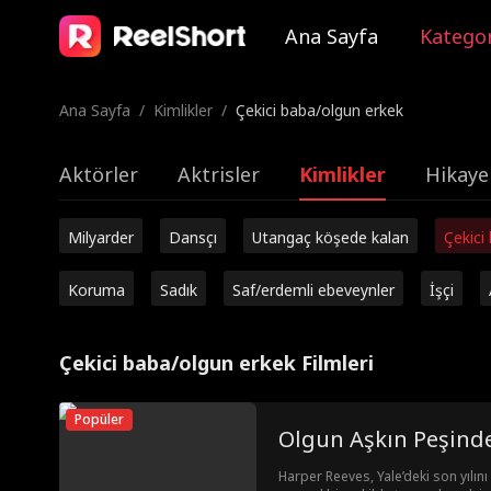
Ana Sayfa
Kategor
Ana Sayfa
/
Kimlikler
/
Çekici baba/olgun erkek
Aktörler
Aktrisler
Kimlikler
Hikaye
Milyarder
Dansçı
Utangaç köşede kalan
Çekici
Koruma
Sadık
Saf/erdemli ebeveynler
İşçi
Çekici baba/olgun erkek Filmleri
Popüler
Olgun Aşkın Peşind
Harper Reeves, Yale’deki son yılını