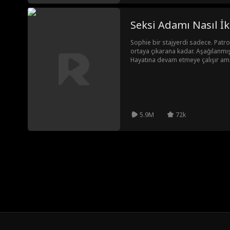
Seksi Adamı Nasıl İ
Sophie bir stajyerdi sadece. Patronu
ortaya çıkarana kadar. Aşağılanmış, 
Hayatına devam etmeye çalışır ama
kişi Jesse'dir. Artık tek çatı altında 
dönüşür. Sophie, en iyi arkadaşının
vazgeçemediği adam. Cazibe planın
5.9M
72k