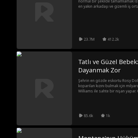
normal bir şekilde tamamlamak ist
en yakın arkadaşı ve gizemli iş ort
basılınca, "Keşke polis bassaydı!" 
korumacı halleri Harper’ı sinir ed
gerektiğine karar verir. En yakın ar
Çıkarma Operasyonu" nu planlarlar.
edip babasının onu evden kovması
zaman Harper’ı bir beladan kurtar
23.7M
412.2k
hissetmeye başlar.
Tatlı ve Güzel Bebe
Dayanmak Zor
Şehrin en gözde eskortu Rosy Do
koparılan kızını bulmak için milya
Williams ile sahte bir nişan yapar. 
yıllardır aradığı çocuğun ta kendisi
85.6k
1k