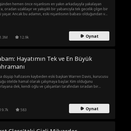
ünden hemen önce nişanlısını en yakın arkadaşıyla yakalayan
ra, oradan uzaklaşır ve yakışıklı bir yabancıyla tek gecelik çılgın bir
şki yaşar. Ancak bu adamın, eski nişanlısının babası olduğundan ve
anlık bir sır sakladığından habersizdir. Flora bu ateşe teslim mi
cak, yoksa yeniden kaçma vakti mi geldi?
Oynat
1.3M
12.9k
abam: Hayatımın Tek ve En Büyük
ahramanı
a düşüp hafızasını kaybeden eski başkan Warren Davis, kurucusu
uğu otelde hamal olarak çalışmaya başlar. Kim olduğunu
ırlayana dek, kendi oğlu ve çalışanları tarafından sıradan bir
metçi muamelesi görüp aşağılanmaya katlanmak zorundadır.
Oynat
19.7k
583