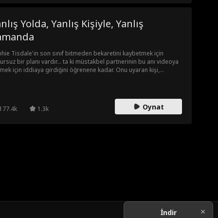
nlış Yolda, Yanlış Kişiyle, Yanlış
amanda
hie Tisdale'in son sınıf bitmeden bekaretini kaybetmek için
ursuz bir planı vardır... ta ki müstakbel partnerinin bu anı videoya
mek için iddiaya girdiğini öğrenene kadar. Onu uyaran kişi,
vecisinin yakışıklı müdavimi ve yeni jinekoloğu Luke'tur. Kampüs
ekoloğundan hoşlanmak ne kadar yanlış olabilir ki... peki
hie'nin neden pek umurunda değil?
Oynat
177.4k
1.3k
İndir