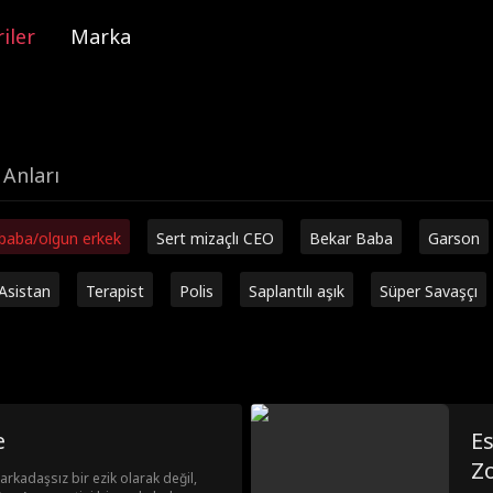
iler
Marka
 Anları
 baba/olgun erkek
Sert mizaçlı CEO
Bekar Baba
Garson
Asistan
Terapist
Polis
Saplantılı aşık
Süper Savaşçı
e
E
Z
 arkadaşsız bir ezik olarak değil,