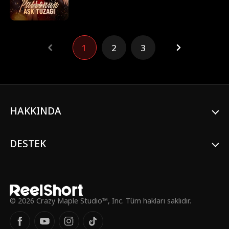
zengin bir sosyetikle olan ilişkisini
öğrendiğinde, Beatrice boşanmaya ve
sonunda onun gölgesinde yaşamayı
bırakmaya karar verir. Yeni bir daire ve yeni
1
2
3
bir kariyerle kendi adını duyurmaya
başladığı sırada, gizemli ve çekici Damian
Crowley ile tanışır. İki erkek onun ilgisi için
mücadele ederken, Beatrice aşkın tüm bu
acı ve fedakarlığa değip değmediğini yoksa
kendi başının çaresine bakmasının daha iyi
olacağını düşünür.
HAKKINDA
DESTEK
© 2026 Crazy Maple Studio™, Inc. Tüm hakları saklıdır.