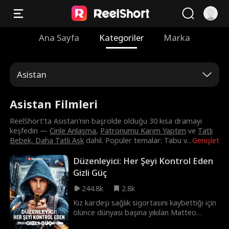
Ana Sayfa
Kategoriler
Marka
Asistan
Asistan Filmleri
ReelShort'ta Asistan'nin başrolde olduğu 30 kısa dramayı
keşfedin —
Cinle Anlaşma
,
Patronumu Karım Yaptım
ve
Tatlı
Bebek, Daha Tatlı Aşk
dahil. Popüler temalar: Tabu v
...
Genişlet
Düzenleyici: Her Şeyi Kontrol Eden
Gizli Güç
244.8k
2.8k
Kız kardeşi sağlık sigortasını kaybettiği için
ölünce dünyası başına yıkılan Matteo
Leone, sigorta şirketi CEO'sunu öldürerek