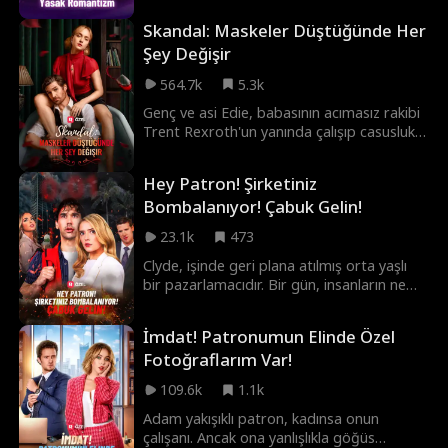
asla gerçekten sevemeyeceğini fark
Skandal: Maskeler Düştüğünde Her
etmeye başlar. Üstelik Christine'in eski aşkı
hayatlarına geri döndüğünde, Elijah'ın kalbi
Şey Değişir
paramparça olur. Peki beş yıllık süre
564.7k
5.3k
dolduğunda Elijah, Christine'in yanında mı
kalacak, yoksa nihayet özgürlüğünü
Genç ve asi Edie, babasının acımasız rakibi
yaşamak için onu bırakıp gidecek mi?
Trent Rexroth'un yanında çalışıp casusluk
yapmak zorunda kalır. Ancak aralarındaki
nefret zamanla yasak bir arzuya, yaş
Hey Patron! Şirketiniz
farkına rağmen ikisini de mahvedebilecek
Bombalanıyor! Çabuk Gelin!
bir aşka dönüşür.
23.1k
473
Clyde, işinde geri plana atılmış orta yaşlı
bir pazarlamacıdır. Bir gün, insanların ne
zaman ve nasıl öleceğini görme
yeteneğiyle uyanır. Birçok kişiyi ölümden
İmdat! Patronumun Elinde Özel
kurtarmaya çalışsa da kimse ona inanmaz.
Fotoğraflarım Var!
Birkaç gün sonra, çalıştığı şirkette herkesin
ölümüne yol açacak bir patlama olacağını
109.6k
1.1k
öngörür. Herkesi kurtarmak için bombayı
kimin yerleştirdiğini bulmalı ve onu
Adam yakışıklı patron, kadınsa onun
durdurmalıdır.
çalışanı. Ancak ona yanlışlıkla göğüs