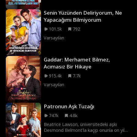
fotoğrafını gönderdiğinde arzu, skandal ve
sırlar hem ofisi hem de kadının kalbini
Senin Yüzünden Deliriyorum, Ne
altüst eder.
Yapacağımı Bilmiyorum
101.5k
792
Varsayılan
Gaddar: Merhamet Bilmez,
Acımasız Bir Hikaye
915.4k
7.7k
Varsayılan
Patronun Aşk Tuzağı
747k
4.8k
Beatrice Lawson, üniversitedeki aşkı
Desmond Belmont'la kaçıp onunla on yıl
boyunca gizlice evli kaldı. Ancak, onun