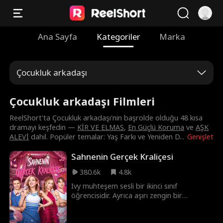
Ana Sayfa
Kategoriler
Marka
Çocukluk arkadaşı
Çocukluk arkadaşı Filmleri
ReelShort'ta Çocukluk arkadaşı'nin başrolde olduğu 48 kısa
dramayı keşfedin —
KİR VE ELMAS
,
En Güçlü Koruma
ve
AŞK
ALEVİ
dahil. Popüler temalar: Yaş Farkı ve Yeniden D
...
Genişlet
Sahnenin Gerçek Kraliçesi
380.6k
4.8k
Ivy muhteşem sesli bir ikinci sınıf
öğrencisidir. Ayrıca aşırı zengin bir
mirasçıdır ama okulda gerçek arkadaşlar
edinebilmek ümidiyle kimliğini saklar.