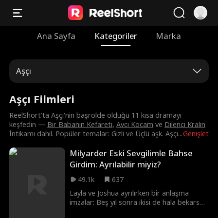
Ana Sayfa
Kategoriler
Marka
Aşçı
Aşçı Filmleri
ReelShort'ta Aşçı'nin başrolde olduğu 11 kısa dramayı
keşfedin —
Bir Babanın Kefareti
,
Avcı Kocam
ve
Dilenci Kralın
İntikamı
dahil. Popüler temalar: Gizli ve Üçlü aşk. Aşçı
...
Genişlet
Milyarder Eski Sevgilimle Bahse
Girdim: Ayrılabilir miyiz?
49.1k
637
Layla ve Joshua ayrılırken bir anlaşma
imzalar: Beş yıl sonra ikisi de hala bekarsa
evleneceklerdir. Beş yılın ardından,