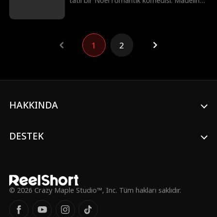
tatlı bir Noel romantik komedisi. Madeline
Leon (Workin' Moms), samimi ve bizden
biri gibi hissettiren performansıyla harika
ve keyifli bir seyir deneyimi sunuyor.
1
2
HAKKINDA
DESTEK
© 2026 Crazy Maple Studio™, Inc. Tüm hakları saklıdır.