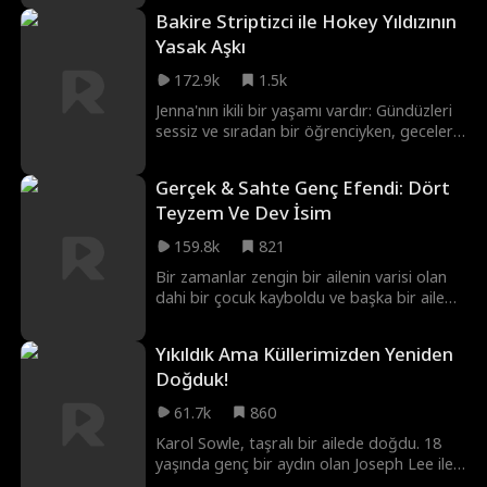
hiç hayal etmemişti.
Bakire Striptizci ile Hokey Yıldızının
Yasak Aşkı
172.9k
1.5k
Jenna'nın ikili bir yaşamı vardır: Gündüzleri
sessiz ve sıradan bir öğrenciyken, geceleri
kız kardeşinin hastane masraflarını
ödemek için gizlice striptizcilik yapar.
Gerçek & Sahte Genç Efendi: Dört
Okuldaki ukala rakibi ve hokey takımının
Teyzem Ve Dev İsim
yıldızı Casper bir gece kulübe adım
attığında, Jenna'nın dünyaları çarpışır.
159.8k
821
Casper okulda sürekli atıştığı kız
olduğundan habersiz, gizemli dansçı
Bir zamanlar zengin bir ailenin varisi olan
Angel'a anında kapılır. Ancak aralarındaki
dahi bir çocuk kayboldu ve başka bir aile
bağ derinleştikçe, birbirlerinin sırlarını
tarafından alındı, burada hizmetkarlığa
açığa çıkarmaya da bir o kadar yaklaşırlar.
zorlandı ve kötü muamele gördü. Ancak,
Yıkıldık Ama Küllerimizden Yeniden
her biri kendi alanında efsane olan dört
Doğduk!
güçlü teyzesi—bir savaşçıdan bir film
yıldızına, kutsal bir doktordan bir iş dünyası
61.7k
860
devine kadar—onu buldu ve sevgiye
boğdu, sahte varisi ortaya çıkardı ve
Karol Sowle, taşralı bir ailede doğdu. 18
durumu tersine çevirdi!
yaşında genç bir aydın olan Joseph Lee ile
evlenip onunla şehre taşındı. Ancak