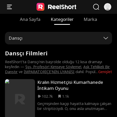
Ana Sayfa
Kategoriler
Marka
Dansçı
Dansçı Filmleri
ReelShort'ta Dansçı'nin başrolde olduğu 12 kısa dramayı
keşfedin —
Şşş, Profesör! Kimseye Söyleme!
,
Aşk Tehlikeli Bir
Danstır
ve
İMPARATORİÇE'NİN UYANIŞI
dahil. Popül
...
Genişlet
Kralın Hizmetçisi Kumarhanede
İntikam Oyunu
102.7k
1.1k
Geçmişinden kaçıp hayatta kalmaya çalışan
bir striptizciydi. O, onu asla unutmayan
milyarderdi. Yollarının yeniden kesişeceğini