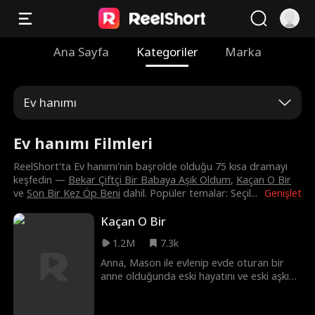
Ana Sayfa
Kategoriler
Marka
Ev hanımı
Ev hanımı Filmleri
ReelShort'ta Ev hanımı'nin başrolde olduğu 75 kısa dramayı
keşfedin —
Bekar Çiftçi Bir Babaya Aşık Oldum
,
Kaçan O Bir
ve
Son Bir Kez Öp Beni
dahil. Popüler temalar: Seçil
...
Genişlet
Kaçan O Bir
1.2M
7.3k
Anna, Mason ile evlenip evde oturan bir
anne olduğunda eski hayatını ve eski aşkını
geride bıraktı. 10 yıllık evliliğinde ihmal
edilen, tatmin olmayan ve küçümsenen