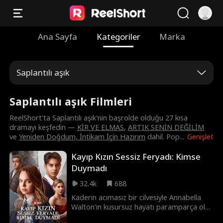
Ana Sayfa
Kategoriler
Marka
Saplantılı aşık
Saplantılı aşık Filmleri
ReelShort'ta Saplantılı aşık'nin başrolde olduğu 27 kısa
dramayı keşfedin —
KİR VE ELMAS
,
ARTIK SENİN DEĞİLİM
ve
Yeniden Doğdum, İntikam İçin Hazırım
dahil. Pop
...
Genişlet
Kayıp Kızın Sessiz Feryadı: Kimse
Duymadı
32.4k
688
Kaderin acımasız bir cilvesiyle Annabella
Walton'ın kusursuz hayatı paramparça olur.
On yıl sonra, artık Amelia adını alan