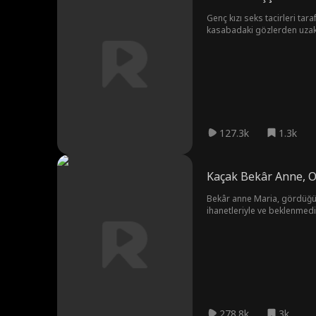
Genç kızı seks tacirleri tar
kasabadaki gözlerden uzak 
127.3k
1.3k
Kaçak Bekâr Anne, 
Bekâr anne Maria, gördüğü ş
ihanetleriyle ve beklenmedik 
278.8k
3k