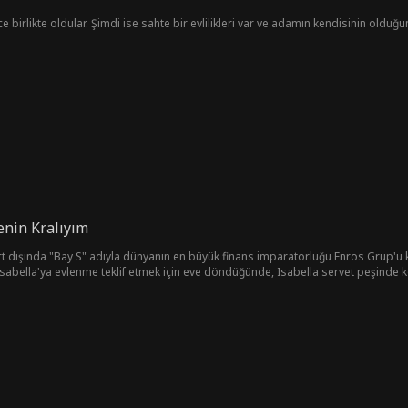
e birlikte oldular. Şimdi ise sahte bir evlilikleri var ve adamın kendisinin olduğu
enin Kralıyım
urt dışında "Bay S" adıyla dünyanın en büyük finans imparatorluğu Enros Grup'u 
 Isabella'ya evlenme teklif etmek için eve döndüğünde, Isabella servet peşinde ko
 Bu sırada, küçük bir iyilik Cassius’u Mirror Media’nın güzel CEO’su Freya ile ani
 Cassius'un gerçekte kim olduğunu asla tahmin edemeden onu defalarca kovmay
verene kadar.