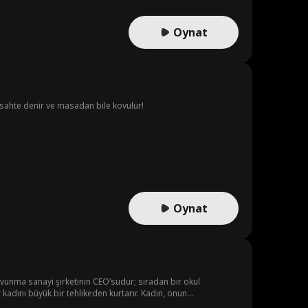
Oynat
e sahte denir ve masadan bile kovulur!
Oynat
avunma sanayi şirketinin CEO’sudur; sıradan bir okul
 kadını büyük bir tehlikeden kurtarır. Kadın, onun
e Emma bir sözleşmeli evlilik yaparlar. Okulun dekanı, Emma’yı