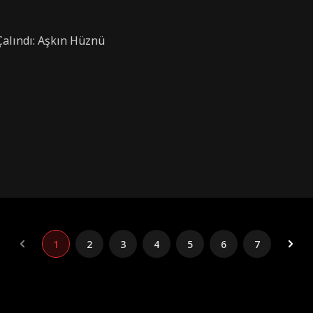
Çalındı: Aşkın Hüznü
1
2
3
4
5
6
7