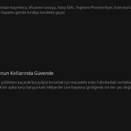
afından kaçırılınca, efsanevi savaşçı, Navy SEAL Teğmeni Phoenix Ryan, kızını kur
hayatını geride bırakıp harekete geçer.
Onun Kollarında Güvende
iddetten kaçarak kızı Judy’yi korumak için mücadele eder. Fabrikadaki zorlukla
bir aşkla karşı karşıya kalır. Milyarder Levi hayatına girdiğinde ise her şey değişi