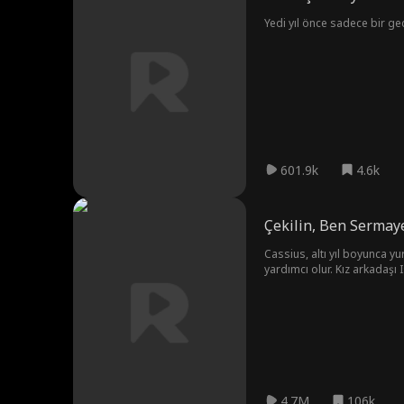
Yedi yıl önce sadece bir gec
601.9k
4.6k
Çekilin, Ben Sermay
Cassius, altı yıl boyunca y
yardımcı olur. Kız arkadaşı
yeterli olduğunu iddia eder.
göreve başlama partisinde,
her şeyi geri almaya karar 
4.7M
106k