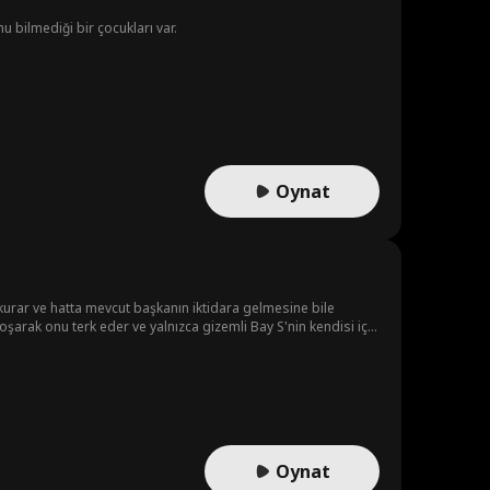
nu bilmediği bir çocukları var.
Oynat
kurar ve hatta mevcut başkanın iktidara gelmesine bile
şarak onu terk eder ve yalnızca gizemli Bay S'nin kendisi için
den bir evliliğin içinde bulmasına neden olur. Isabella'nın
a çalışır; ta ki Cassius sonunda ona bir zamanlar verdiği
Oynat