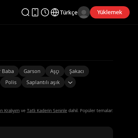
Yüklemek
Türkçe
r Baba
Garson
Aşçı
Şakacı
Polis
Saplantılı aşık
n Kralıyım
ve
Tatlı Kaderin Seninle
dahil. Popüler temalar: