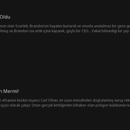
 Oldu
garson olan Scarlett, Brandon’un hayatını kurtardı ve onunla unutulmaz bir gece
muş ve Brandon ise artık içine kapanık, güçlü bir CEO… Fakat bilmediği bir şey va
on Mermi!
inen efsanevi keskin nişancı Carl Oliver, en uzun mesafeden doğrulanmış vuruş re
şçisi olarak çalışır. Onun gerçek kimliğinden bihaber olan poligon kulübünün kapt
a tehdidi altındadır. Jane'i, ev sahibini ve kızı Rebecca'yı korumak için Carl, ef
 çeker.