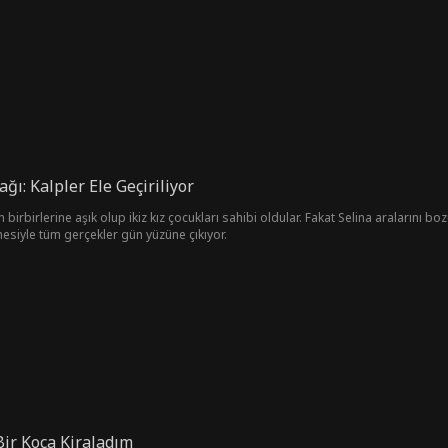
alar çevirirken Jack her seferinde onu kurtarmak için devreye girer, hatta okulu i
önetim kurulundan çıkarılmak üzereyken Jack milyarlarca dolarlık servetiyle ort
 çıkar: O, dünyanın en zengin adamıdır!
ı: Kalpler Ele Geçiriliyor
 birbirlerine aşık olup ikiz kız çocukları sahibi oldular. Fakat Selina aralarını bozu
mesiyle tüm gerçekler gün yüzüne çıkıyor.
Bir Koca Kiraladım