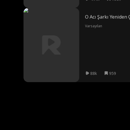
O Acı Şarkı Yeniden 
Varsayılan
88k
959