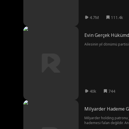
4.7M
111.4k
Evin Gerçek Hükümda
Ailesinin yıl dönümü partisi
40k
744
Milyarder Hademe G
Milyarder holding patronu J
hademesi falan değildir. Anc
kahramanlığından çok etkilen