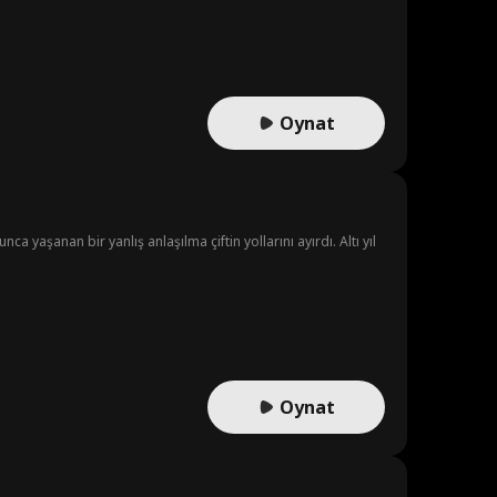
flastan bile kurtarır. Emma, eşi benzeri görülmemiş zorluklarla
aya çıkarak onu büyük bir aşağılanmadan kurtarır. Ve sonunda
Oynat
nca yaşanan bir yanlış anlaşılma çiftin yollarını ayırdı. Altı yıl
Oynat