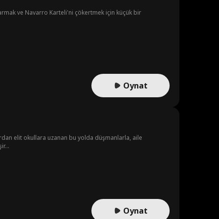
tarmak ve Navarro Karteli'ni çökertmek için küçük bir
Oynat
rdan elit okullara uzanan bu yolda düşmanlarla, aile
r...
Oynat