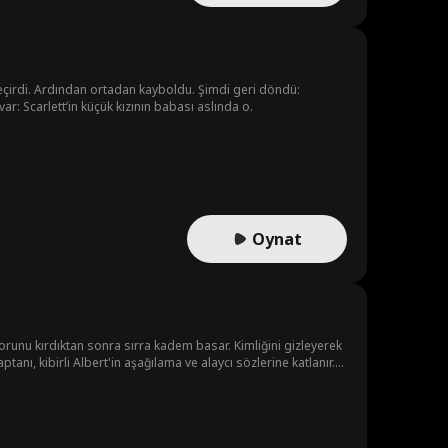
 geçirdi. Ardından ortadan kayboldu. Şimdi geri döndü:
r: Scarlett’in küçük kızının babası aslında o.
Oynat
korunu kırdıktan sonra sırra kadem basar. Kimliğini gizleyerek
anı, kibirli Albert'in aşağılama ve alaycı sözlerine katlanır.
sanevi nişancılık yeteneklerini ortaya koyar ve gizemli