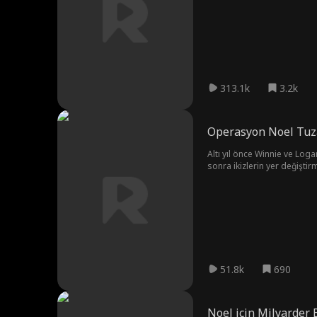
devirmek için sürekli entrik
karşı karşıyayken ve okul y
Jack’in gerçek kimliği açığa
313.1k
3.2k
Operasyon Noel Tuzağ
Altı yıl önce Winnie ve Logan
sonra ikizlerin yer değiştir
51.8k
690
Noel için Milyarder 