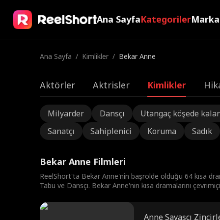
Ana Sayfa
Kategoriler
Marka
Ana Sayfa
/
Kimlikler
/
Bekar Anne
Aktörler
Aktrisler
Kimlikler
Hik
Milyarder
Dansçı
Utangaç köşede kala
Sanatçı
Sahiplenici
Koruma
Sadık
Bekar Anne Filmleri
ReelShort'ta Bekar Anne'nin başrolde olduğu 64 kısa d
Tabu ve Dansçı. Bekar Anne'nin kısa dramalarını çevrimiçi 
Anne Savaşçı Zincir