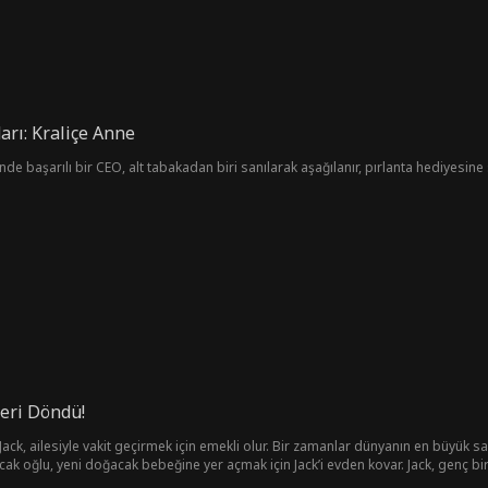
rı: Kraliçe Anne
nde başarılı bir CEO, alt tabakadan biri sanılarak aşağılanır, pırlanta hediyesin
eri Döndü!
ack, ailesiyle vakit geçirmek için emekli olur. Bir zamanlar dünyanın en büyük s
ak oğlu, yeni doğacak bebeğine yer açmak için Jack’i evden kovar. Jack, genç bir
ir ve Jack’i soğuk ve mesafeli bir müdür olan annesi Emma ile tanıştırır. Jack v