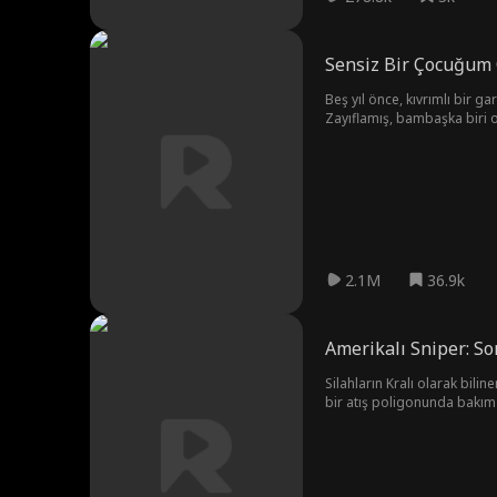
Sensiz Bir Çocuğum
Beş yıl önce, kıvrımlı bir 
Zayıflamış, bambaşka biri ol
2.1M
36.9k
Amerikalı Sniper: S
Silahların Kralı olarak bil
bir atış poligonunda bakım i
Poligon ise düşmanca devralm
kimliğiyle dikkatleri üzerine