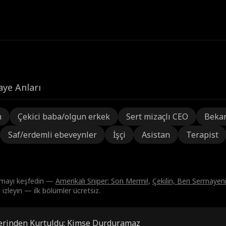
aye Anları
n
Çekici baba/olgun erkek
Sert mizaçlı CEO
Beka
Saf/erdemli ebeveynler
İşçi
Asistan
Terapist
ramayı keşfedin —
Amerikalı Sniper: Son Mermi!
,
Çekilin, Ben Sermayeni
izleyin — ilk bölümler ücretsiz.
lerinden Kurtuldu: Kimse Durduramaz