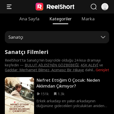
Ana Sayfa
Kategoriler
Marka
Sanatçı
Sanatçı Filmleri
ReelShort'ta Sanatçı'nin başrolde olduğu 24 kısa dramayı
keşfedin —
BULUT AİLESİ'NİN GÖZBEBEĞİ
,
AŞK ALEVİ
ve
Gaddar: Merhamet Bilmez, Acımasız Bir Hikaye
dahil
...
Genişlet
Nefret Ettiğim O Çocuk: Neden
Aklımdan Çıkmıyor?
151k
1.3k
Erkek arkadaşı en yakın arkadaşının
düğününe gidecekleri yolculuktan aniden
vazgeçince Samantha Smiles, Los