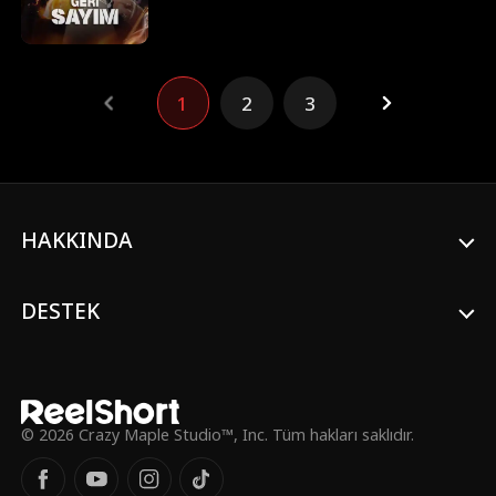
arabası ona çarpana kadar. O kazayla
birlikte Arda'nın kaderi tamamen değişti.
Kazadan sonra Arda, insanüstü bir yetenek
kazandığını fark etti. Artık herkesin başı
1
2
3
üzerinde kalan ömrünü görebiliyordu. Kısa
süre içinde Arda, Elif Demiral'ın yakın
zamanda kanlı bir felaketle karşılaşacağını
gördü. Elif, bu uyarıya inanmadı. Aynı gün
Arda bir sipariş teslimine gittiğinde, karısı
Zeynep'in metresi Emir Koral ile bir otel
odasında buluştuğuna tanık oldu. Zeynep
HAKKINDA
ve Emir onu aşağılayıp küçük düşürdüler.
Tam o anda Elif Demiral oraya geldi ve
Arda'nın öngörüsü gerçekleşmişti. Arda,
DESTEK
Elif'i ölümcül bir tehlikeden kurtardı. O
andan itibaren her şey değişti. Artık Arda,
kendisini hor gören herkesten intikamını
alacaktı. Antika dünyasına adım attı, taş
kumarları oynadı, servetini katladı. Bir
zamanlar hayatta kalmak için çabalayan o
© 2026 Crazy Maple Studio™, Inc. Tüm hakları saklıdır.
sıradan kurye, şimdi zenginlik ve intikam
arasında ince bir çizgide yürüyordu.