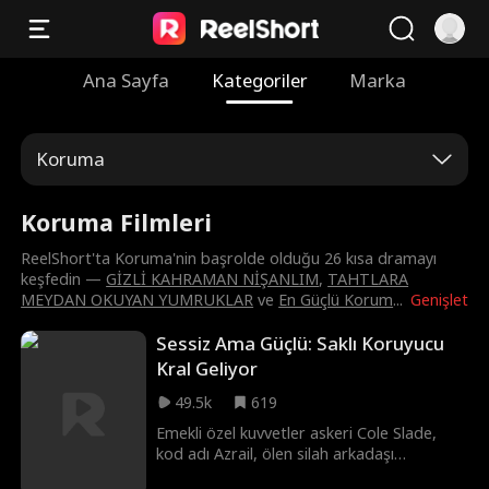
Ana Sayfa
Kategoriler
Marka
Koruma
Koruma Filmleri
ReelShort'ta Koruma'nin başrolde olduğu 26 kısa dramayı
keşfedin —
GİZLİ KAHRAMAN NİŞANLIM
,
TAHTLARA
MEYDAN OKUYAN YUMRUKLAR
ve
En Güçlü Korum
...
Genişlet
Sessiz Ama Güçlü: Saklı Koruyucu
Kral Geliyor
49.5k
619
Emekli özel kuvvetler askeri Cole Slade,
kod adı Azrail, ölen silah arkadaşı
Alexander'ın son arzusu olan kız kardeşi