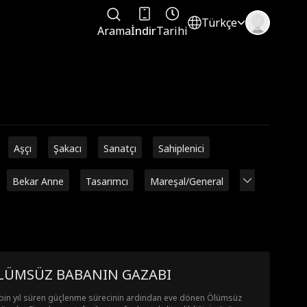
Türkçe
Arama
İndir
Tarihi
Aşçı
Şakacı
Sanatçı
Sahiplenici
Bekar Anne
Tasarımcı
Mareşal/General
ÖLÜMSÜZ BABANIN GAZABI
bin yıl süren güçlenme sürecinin ardından eve dönen Ölümsüz