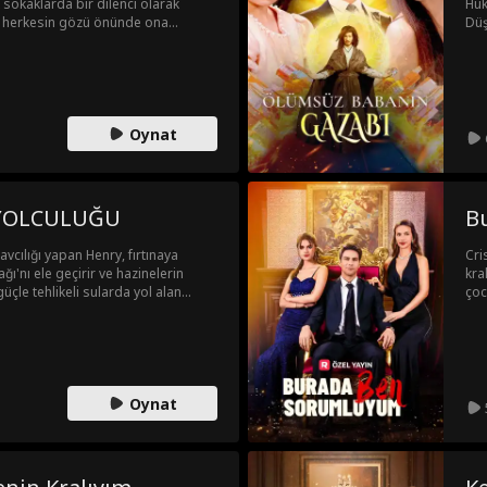
k sokaklarda bir dilenci olarak
Hük
, herkesin gözü önünde ona
Düş
da sadece bir zavallıyı kurtardığını
Onu
 dövüş sanatlarında ve ölümcül
lon
luk sarsılıp suikastçılar
mah
 mutlak bir güçle hükmetmek için en
ail
Oynat
ZİNE AVCISININ YOLCULUĞU
B
vcılığı yapan Henry, fırtınaya
Cri
ğı'nı ele geçirir ve hazinelerin
kra
üçle tehlikeli sularda yol alan
çoc
phia ile ittifak kurarak en zengin
ede
kyanusları fethetmeye kararlıdır.
Oynat