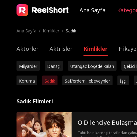
Ana Sayfa
Kategor
Ana Sayfa
/
Kimlikler
/
Sadık
Aktörler
Aktrisler
Kimlikler
Hikaye
Milyarder
Dansçı
Utangaç köşede kalan
Çekici
Koruma
Sadık
Saf/erdemli ebeveynler
İşçi
Sadık Filmleri
O Dilenciye Bulaşma
Tahtı hain kardeşi tarafından çalı