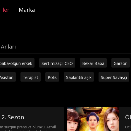
iler
Marka
 Anları
 baba/olgun erkek
Sert mizaçlı CEO
Bekar Baba
Garson
Asistan
Terapist
Polis
Saplantılı aşık
Süper Savaşçı
 2. Sezon
nan sürgün prens ve ölümcül Azrail
Üç 