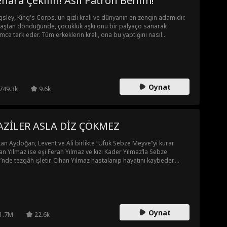
nara Çekilin! Asıl Patron Benim!
gsley, King's Corps.'un gizli kralı ve dünyanın en zengin adamıdır.
aştan döndüğünde, çocukluk aşkı onu bir palyaço sanarak
imce terk eder. Tüm erkeklerin kralı, ona bu yaptığını nasıl
tecek?
Oynat
749.3k
9.6k
AZİLER ASLA DİZ ÇÖKMEZ
an Aydoğan, Levent ve Ali birlikte “Ufuk Sebze Meyve”yi kurar.
an Yılmaz ise eşi Ferah Yılmaz ve kızı Kader Yılmaz’la Sebze
ezgâh işletir. Cihan Yılmaz hastalanıp hayatını kaybeder.
ah Yılmaz, Doğan Soykan tarafından zorlanıp tacize uğrar, Kader
Hakan’dan yardım ister. Hakan gelip onları kurtarır ama Doğan
kan’ın abisi Çetin Soykan güçlü biridir ve Hakan’ın işini keser.
an’ı küçük düşürmek için kurulan yemekte her şeye sabreden
an, Ferah’ı koruyunca Feyyaz Bey’in dikkatini çeker ve onun
Oynat
e durum kapanır. Şirket zor duruma düşse de Ferah ve
1.7M
22.6k
arcılar yardım eder. Ancak Doğan Soykan yine sorun çıkarır, Lütfü