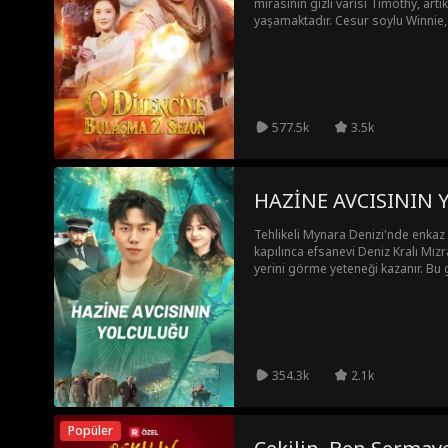
mirasının gizli varisi Timothy, artı
yaşamaktadır. Cesur soylu Winnie
evlenme teklif edip onunla kaçtığın
sanır. Oysa Timothy gizlice eşsiz
zehirlerde ustalaşmıştır. İmparator
yaklaşırken, tahtını geri almak ve
doğru anı beklemektedir.
577.5k
3.5k
HA
Tehlikeli Mynara Denizi'nde enkaz a
kapılınca efsanevi Deniz Kralı Mızra
yerini görme yeteneği kazanır. Bu g
Henry; sadık dostu Milo ve varis So
ve güçlü Deniz Kralı olmaya, tüm o
354.3k
2.1k
Popüler