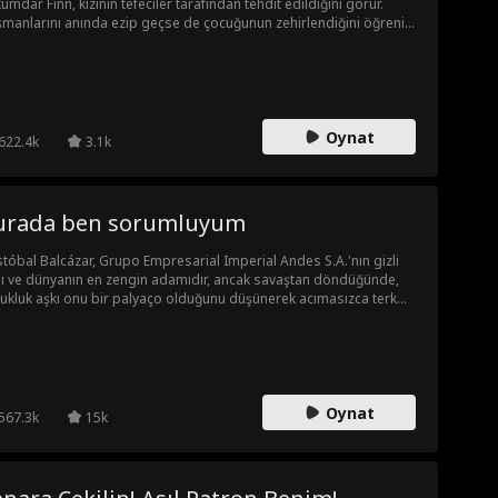
ümdar Finn, kızının tefeciler tarafından tehdit edildiğini görür.
manlarını anında ezip geçse de çocuğunun zehirlendiğini öğrenir.
 kurtarmak için efsanevi Buz Lotusu’nu bulmak adına şifacılar
casını basar, ünlü bir hekimi dize getirir ve beş yıl önce kendisini
veden hainin peşine düşer. Öldü sanılan Finn küllerinden doğarak
esini korumaya ve Riverton elitlerine diz çöktürmeye hazırdır.
Oynat
622.4k
3.1k
urada ben sorumluyum
stóbal Balcázar, Grupo Empresarial Imperial Andes S.A.'nın gizli
lı ve dünyanın en zengin adamıdır, ancak savaştan döndüğünde,
ukluk aşkı onu bir palyaço olduğunu düşünerek acımasızca terk
r. Tüm erkeklerin kralı, onun pişman olmasını nasıl sağlayacak?
Oynat
567.3k
15k