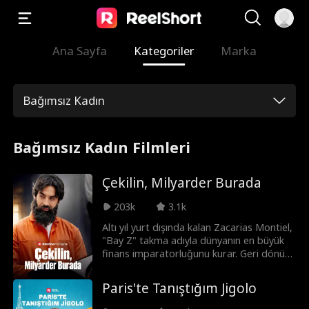
Ana Sayfa
Kategoriler
Marka
Bağımsız Kadın
Bağımsız Kadın Filmleri
Çekilin, Milyarder Burada
203k
3.1k
Altı yıl yurt dışında kalan Zacarias Montiel,
"Bay Z" takma adıyla dünyanın en büyük
finans imparatorluğunu kurar. Geri dönüp
sevdiği kadına evlenme teklif etmek ister
ama Isabela onu zenginlik uğruna terk
Paris'te Tanıştığım Jigolo
eder ve "Sadece Bay Z bana layık" der.
Küçük bir iyilik, onu Prisma Media'nın güzel