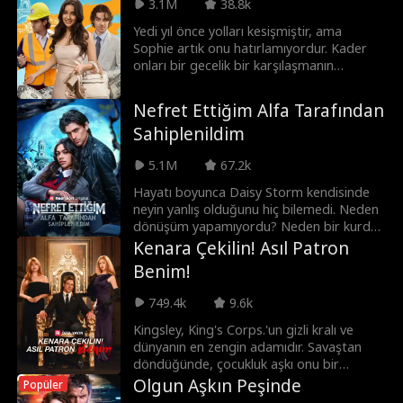
3.1M
38.8k
CEO'su Fernanda Salazar ile ani bir evliliğe
sürükler. Isabela yeni ev partisinde gerçek
Yedi yıl önce yolları kesişmiştir, ama
kimliğini bilmeden onu aşağılar. Ta ki
Sophie artık onu hatırlamıyordur. Kader
Zacarias, ona verdiği her şeyi geri almaya
onları bir gecelik bir karşılaşmanın
karar verene kadar.
ardından tekrar bir araya getirdi. Sophie,
Justin’i bir jigolo sanıyor ve onunla sahte
Nefret Ettiğim Alfa Tarafından
bir evlilik yapmasını istiyor. Fakat bilmediği
Sahiplenildim
bir şey var... Justin aslında gizli bir
milyarder!
5.1M
67.2k
Hayatı boyunca Daisy Storm kendisinde
neyin yanlış olduğunu hiç bilemedi. Neden
dönüşüm yapamıyordu? Neden bir kurdu
yoktu? Tüm sürüsü tarafından nefret
Kenara Çekilin! Asıl Patron
edilse de Daisy, en azından bir kaderi
Benim!
olduğunu, Alfayı yanında sandı... Ta ki o,
Daisy’yi aldatıp on sekizinci doğum
749.4k
9.6k
gününde kader bağlarını koparana ve en
büyük zorbasını yeni Luna yapana kadar.
Kingsley, King's Corps.'un gizli kralı ve
Daisy gözyaşları içinde evden kaçtı, fakat
dünyanın en zengin adamıdır. Savaştan
sadece altı ay sonra annesi gizemli bir
döndüğünde, çocukluk aşkı onu bir
şekilde öldü ve Daisy, (annesinin
palyaço sanarak zalimce terk eder. Tüm
Olgun Aşkın Peşinde
Popüler
ölümünden sorumlu tuttuğu yeni
erkeklerin kralı, ona bu yaptığını nasıl