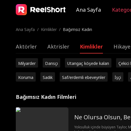
Ana Sayfa
Kategor
Ana Sayfa
/
Kimlikler
/
Bağımsız Kadın
Aktörler
Aktrisler
Kimlikler
Hikaye
Milyarder
Dansçı
Utangaç köşede kalan
Çekici
Koruma
Sadık
Saf/erdemli ebeveynler
İşçi
Bağımsız Kadın Filmleri
Ne Olursa Olsun, Be
Yoksulluk içinde büyüyen Taylor, M