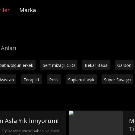
iler
Marka
 Anları
 baba/olgun erkek
Sert mizaçlı CEO
Bekar Baba
Garson
Asistan
Terapist
Polis
Saplantılı aşık
Süper Savaşçı
n Asla Yıkılmıyorum!
M
Ti
IT'yi kazanır ancak babası ve abisi