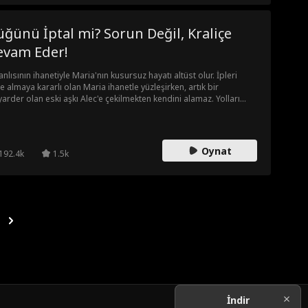
ğünü İptal mi? Sorun Değil, Kraliçe
evam Eder!
anlısının ihanetiyle Maria'nın kusursuz hayatı altüst olur. İpleri
ne almaya kararlı olan Maria ihanetle yüzleşirken, artık bir
yarder olan eski aşkı Alec'e çekilmekten kendini alamaz. Yolları
iden kesişip eski duygular alevlendiğinde Maria, aşkın
lenmedik, tutkulu ve vazgeçilmez olduğunu keşfedecektir.
Oynat
192.4k
1.5k
İndir