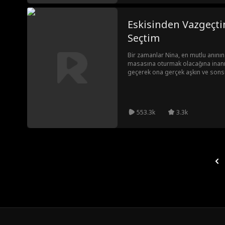
Eskisinden Vazgeçti
Seçtim
Bir zamanlar Nina, en mutlu anının 
masasına oturmak olacağına inanır
geçerek ona gerçek aşkın ve sons
gösterdi. Boşandıktan sonra kalb
yemin etti. Derken Evan'ın küçük a
girdi ve kaçmasına izin vermedi. E
istemediği için uzak durmaya çalı
553.3k
3.3k
Nina'nın nefesini keser.