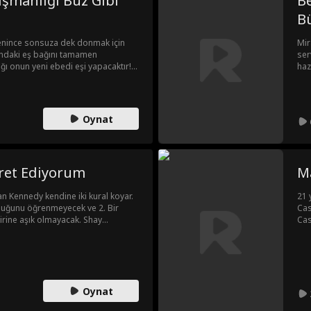
işmanlığı Buz Gibi
Be
B
renince sonsuza dek donmak için
Mir
rındaki eş bağını tamamen
ser
ğı onun yeni ebedi eşi yapacaktır!
haz
 neleri göze alacak?
çok
geç
Tes
Iri
Oynat
gid
üze
Ale
zam
ret Ediyorum
M
dan Kennedy kendine iki kural koyar.
21 
lduğunu öğrenmeyecek ve 2. Bir
Cas
irine aşık olmayacak. Shay
Cas
nulamaz çekiciliğiyle hayatına
yer
a bozma tehlikesiyle karşı karşıya
İsy
baş
yık
Oynat