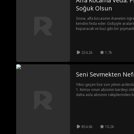
Alfa Kocama Veda: P
Soğuk Olsun
Snow, alfa kocasının ihanetini öğ
kendini feda eder. Gidişiyle arala
koparacak ve buz gibi bir pişmanlı
Peki onu geri getirmek için kocası
254.2k
1.7k
Seni Sevmekten Nef
Yıkıcı geçen lise son yılının ardın
1. Kimse onun abisinin kardeşi o
daha asla abisinin rakiplerinden b
Coleman sinir bozucu ama karşı ko
dalınca ise Kennedy, iki kuralını d
kalır…
854.6k
10.2k