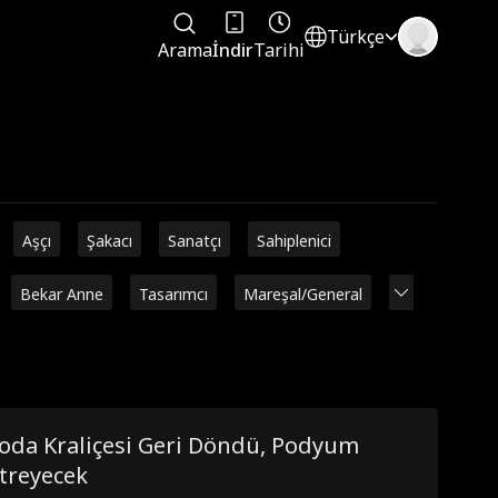
Türkçe
Arama
İndir
Tarihi
Aşçı
Şakacı
Sanatçı
Sahiplenici
Bekar Anne
Tasarımcı
Mareşal/General
oda Kraliçesi Geri Döndü, Podyum
treyecek