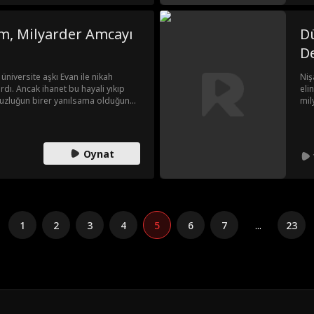
m, Milyarder Amcayı
Dü
D
üniversite aşkı Evan ile nikah
Niş
dı. Ancak ihanet bu hayali yıkıp
eli
uzluğun birer yanılsama olduğunu
mil
ini bir daha kimseye açmamaya
yen
mcası Damon hayatına fırtına gibi
bek
ski eşinin ailesiyle bağ kurmak
şsa da Damon'ın pes etmeyen tavrı
Oynat
1
2
3
4
5
6
7
...
23