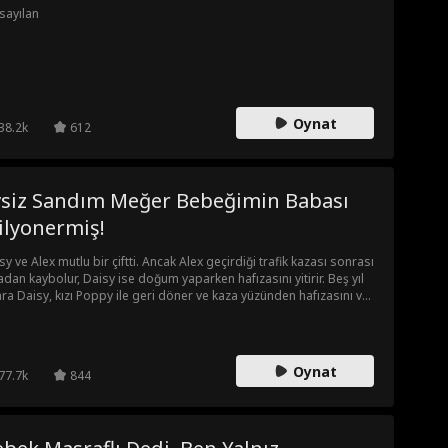
sayılan
Oynat
38.2k
612
vsiz Sandım Meğer Bebeğimin Babası
ilyonermiş!
sy ve Alex mutlu bir çiftti. Ancak Alex geçirdiği trafik kazası sonrası
adan kaybolur, Daisy ise doğum yaparken hafızasını yitirir. Beş yıl
ra Daisy, kızı Poppy ile geri döner ve kaza yüzünden hafızasını ve
i dengesini kaybetmiş olan Alex ile yolları kesişir. Anne kız, Alex'i
 alır. Bu çekirdek aile, aralarındaki yanlış anlaşılmaları çözüp
manlarından intikam almak için güçlerini birleştirir.
Oynat
77.7k
844