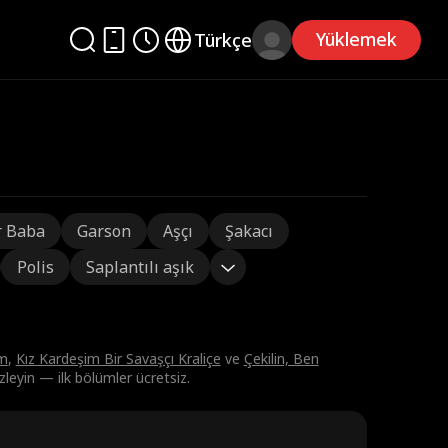
Yüklemek
Türkçe
r Baba
Garson
Aşçı
Şakacı
Polis
Saplantılı aşık
um
,
Kız Kardeşim Bir Savaşçı Kraliçe
ve
Çekilin, Ben
zleyin — ilk bölümler ücretsiz.