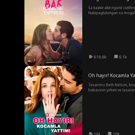
Sa kaakit-akit ngunit cutt
Nakipagtulungan sa mogul 
karera, pag-navigate sa pag
616.6k
6.1k
Oh hayır! Kocamla Ya
Tasarımcı Beth Nelson, koc
babasının şirketi ve tasarı
hayatları mizah ve gönül yar
1M
10k