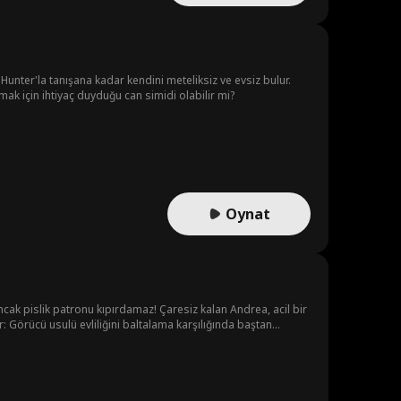
unter'la tanışana kadar kendini meteliksiz ve evsiz bulur.
ak için ihtiyaç duyduğu can simidi olabilir mi?
Oynat
cak pislik patronu kıpırdamaz! Çaresiz kalan Andrea, acil bir
r: Görücü usulü evliliğini baltalama karşılığında baştan