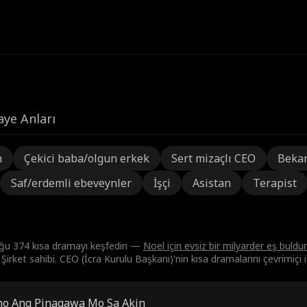
aye Anları
n
Çekici baba/olgun erkek
Sert mizaçlı CEO
Beka
Saf/erdemli ebeveynler
İşçi
Asistan
Terapist
duğu 374 kısa dramayı keşfedin —
Noel için evsiz bir milyarder eş buld
irket sahibi. CEO (İcra Kurulu Başkanı)'nin kısa dramalarını çevrimiçi i
o Ang Pinagawa Mo Sa Akin