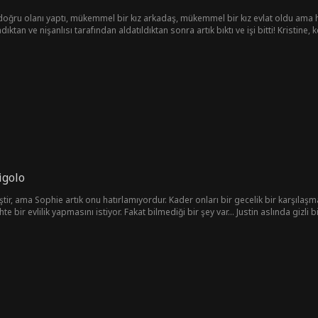
oğru olanı yaptı, mükemmel bir kız arkadaş, mükemmel bir kız evlat oldu ama he
dıktan ve nişanlısı tarafından aldatıldıktan sonra artık bıktı ve işi bitti! Kristin
sının amcası ve Lockwood aile servetinin varisi Henry'yi baştan çıkarır...
igolo
iştir, ama Sophie artık onu hatırlamıyordur. Kader onları bir gecelik bir karşılaşma
e bir evlilik yapmasını istiyor. Fakat bilmediği bir şey var... Justin aslında gizli b