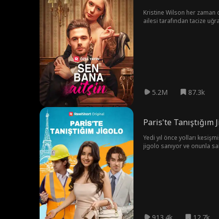
Kristine Wilson her zaman d
ailesi tarafından tacize uğra
hamle yapar. Aldatan nişanlı
5.2M
87.3k
Paris'te Tanıştığım J
Yedi yıl önce yolları kesişm
jigolo sanıyor ve onunla saht
913.4k
12.7k