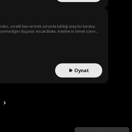
odes, sürekli kan vermek zorunda kaldığı üvey kız kardeşi
ç sevmediğini düşünür. Ancak Blake, Adeline'in ölmek üzere
 için çok geç olabilir.
Oynat