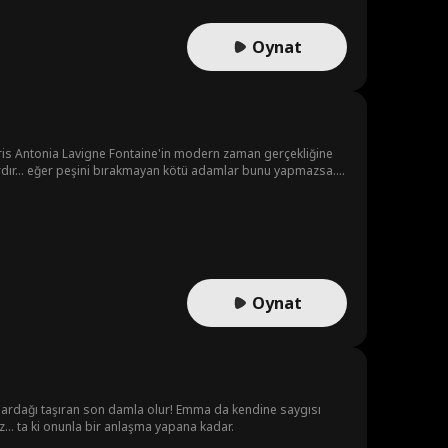
Oynat
aktris Antonia Lavigne Fontaine'in modern zaman gerçekliğine
vardır... eğer peşini bırakmayan kötü adamlar bunu yapmazsa.'
Oynat
a bardağı taşıran son damla olur! Emma da kendine saygısı
... ta ki onunla bir anlaşma yapana kadar.