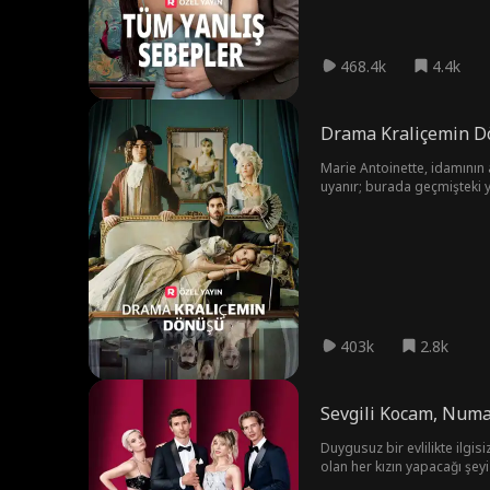
468.4k
4.4k
Drama Kraliçemin 
Marie Antoinette, idamının 
uyanır; burada geçmişteki y
Önce onu öldürmeyin.
403k
2.8k
Sevgili Kocam, Numa
Duygusuz bir evlilikte ilgi
olan her kızın yapacağı şey