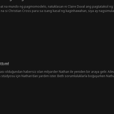
hroat na mundo ng pagmomodelo, natuklasan ni Claire Duval ang pagtataksil ng
na si Christian Cross para sa isang kasal ng kaginhawahan, siya ay nagsimu
-ibig, panlilinlang, at isang pagnanais para sa hustisya laban sa backdrop ng
ttım!
ası olduğundan habersiz olan milyarder Nathan ile yeniden bir araya gelir. Ail
m stüdyosu için Nathan'dan yardım ister. Beth sorumluluklarla boğuşurken Nathan,
ası yaratırken, yanlış kimliklerin karmaşık ağının ortasında gerçek duyguları açı