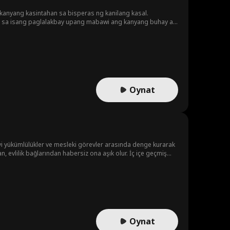
 kanyang kasintahan sa bisperas ng kanilang kasal.
la sa isang paglalakbay upang mabawi ang kanyang buhay at
 high stakes fashion industry.
Oynat
evi yükümlülükler ve mesleki görevler arasında denge kurarak
 evlilik bağlarından habersiz ona aşık olur. İç içe geçmiş
ğa çıkaracak bir sözleşmeli evlilikle yollarına devam ederler.
Oynat