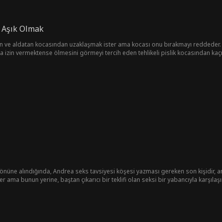
 Aşık Olmak
en ve aldatan kocasından uzaklaşmak ister ama kocası onu bırakmayı reddeder. H
a izin vermektense ölmesini görmeyi tercih eden tehlikeli pislik kocasından kaçm
nüne alındığında, Andrea seks tavsiyesi köşesi yazması gereken son kişidir, an
r ama bunun yerine, baştan çıkarıcı bir teklifi olan seksi bir yabancıyla karşılaşı