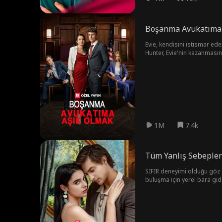
Boşanma Avukatıma
Evie, kendisini istismar ed
Hunter, Evie'nin kazanmasın
1M
7.4k
Tüm Yanlış Sebepler
SIFIR deneyimi olduğu göz ö
buluşma için yerel bara gide
çıkarma dersleri mi?!