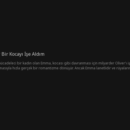
 Bir Kocayı İşe Aldım
ücadeleci bir kadın olan Emma, ​​kocası gibi davranması için milyarder Oliver'ı işe a
masıyla hızla gerçek bir romantizme dönüşür. Ancak Emma lanetlidir ve rüyaları
çe Oliver'ın sırrı ilişkilerini paramparça etme tehlikesiyle karşı karşıya kalır 
n önlerine çıkan engelleri aşabilecekler mi?