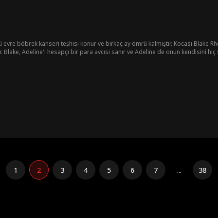
vre böbrek kanseri teşhisi konur ve birkaç ay ömrü kalmıştır. Kocası Blake Rh
 Blake, Adeline'i hesapçı bir para avcısı sanır ve Adeline de onun kendisini hi
şey değişir, ama ona tüm bu zaman boyunca sevdiği kişinin o olduğunu söylemek
1
2
3
4
5
6
7
...
38