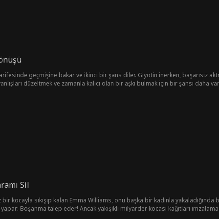
Dönüşü
arifesinde geçmişine bakar ve ikinci bir şans diler. Giyotin inerken, başarısız 
anlışları düzeltmek ve zamanla kalıcı olan bir aşkı bulmak için bir şansı daha 
ramı Sil
siz bir kocayla sıkışıp kalan Emma Williams, onu başka bir kadınla yakaladığınd
i yapar: Boşanma talep eder! Ancak yakışıklı milyarder kocası kağıtları imzalamaz