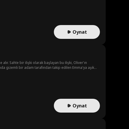
Oynat
lır. Sahte bir ilişki olarak başlayan bu ilişki, Oliver'ın
nda gizemli bir adam tarafından takip edilen Emma'ya aşık
ve Emma şunu merak etmeye başlar: Rüyalarına giren bu adam
Oynat