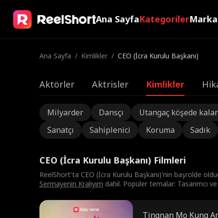
Ana Sayfa
Kategoriler
Marka
Ana Sayfa
/
Kimlikler
/
CEO (İcra Kurulu Başkanı)
Aktörler
Aktrisler
Kimlikler
Hik
Milyarder
Dansçı
Utangaç köşede kala
Sanatçı
Sahiplenici
Koruma
Sadık
CEO (İcra Kurulu Başkanı) Filmleri
ReelShort'ta CEO (İcra Kurulu Başkanı)'nin başrolde ol
Sermayenin Kralıyım
dahil. Popüler temalar: Tasarımcı ve Ş
Tingnan Mo Kung An