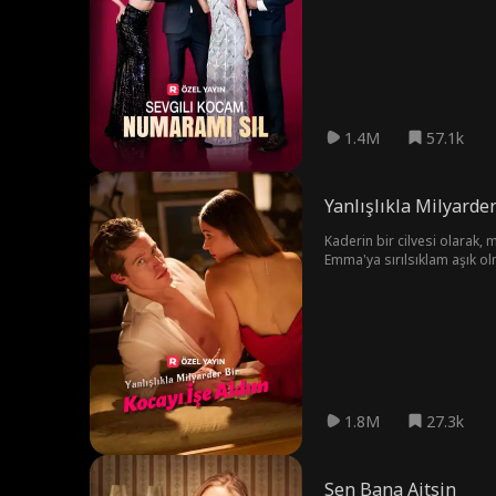
1.4M
57.1k
Yanlışlıkla Milyarder
Kaderin bir cilvesi olarak, m
Emma'ya sırılsıklam aşık ol
olamaz. Aşkları derinleştik
kimdir ve birlikte olmak içi
1.8M
27.3k
Sen Bana Aitsin