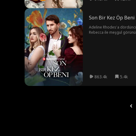
Son Bir Kez Öp Beni
Adeline Rhodes'a dördüncü e
Rebecca ile meşgul görünür.
olduğunu öğrendiğinde her 
863.4k
5.4k