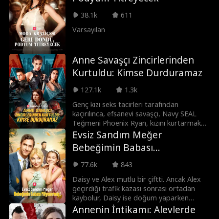
kocasını nihayet tekrar görür ancak o artık
bir başkasıyla nişanlıdır.
38.1k
611
Varsayılan
Anne Savaşçı Zincirlerinden
Kurtuldu: Kimse Durduramaz
127.1k
1.3k
Genç kızı seks tacirleri tarafından
kaçırılınca, efsanevi savaşçı, Navy SEAL
Teğmeni Phoenix Ryan, kızını kurtarmak
ve Navarro Karteli'ni çökertmek için küçük
Evsiz Sandım Meğer
bir kasabadaki gözlerden uzak hayatını
Bebeğimin Babası
geride bırakıp harekete geçer.
Milyonermiş!
77.6k
843
Daisy ve Alex mutlu bir çiftti. Ancak Alex
geçirdiği trafik kazası sonrası ortadan
kaybolur, Daisy ise doğum yaparken
hafızasını yitirir. Beş yıl sonra Daisy, kızı
Annenin İntikamı: Alevlerde
Poppy ile geri döner ve kaza yüzünden