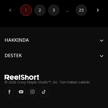
kızlarını ondan sakladığını düşünerek
hayatı Charlotte'a zindan etmeye devam
1
2
3
...
23
eder.
HAKKINDA
DESTEK
© 2026 Crazy Maple Studio™, Inc. Tüm hakları saklıdır.