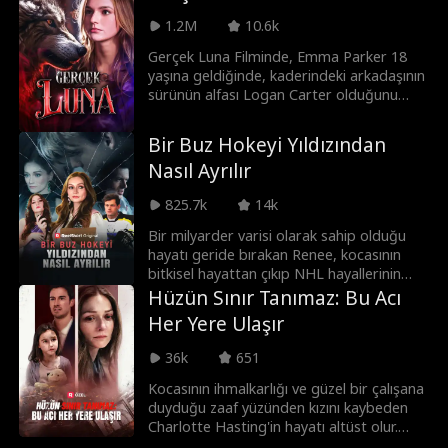
geçen Dani muhteşem bir dönüşüm yaşar;
1.2M
10.6k
artık tasarım becerilerini kanıtlamaya ve
gerçek couture KRALİÇESİ unvanını geri
Gerçek Luna Filminde, Emma Parker 18
almaya kararlıdır.
yaşına geldiğinde, kaderindeki arkadaşının
sürünün alfası Logan Carter olduğunu
keşfeder. Ancak Logan onu başka bir dişi
kurt için reddettiğinde bu mutluluk kısa
Bir Buz Hokeyi Yıldızından
ömürlü olur. Kısa bir süre sonra Emma
Nasıl Ayrılır
onun sıradan bir kurt olmadığını ve
peşinde pek çok tehlikeli insanın olduğunu
825.7k
14k
öğrenir. Alpha Logan, Emma'yı reddetti,
peki neden Emma'yı güvende tutmak için
Bir milyarder varisi olarak sahip olduğu
her şeyi riske atmaya hazır?
hayatı geride bırakan Renee, kocasının
bitkisel hayattan çıkıp NHL hayallerinin
peşinden gitmesine yardım etmeye adar
Hüzün Sınır Tanımaz: Bu Acı
kendini. Ancak yıkıcı bir düşük yaşadıktan
Her Yere Ulaşır
sonra, acı bir gerçekle yüzleşir: Uğruna
her şeyini feda ettiği adam, belki de başka
36k
651
birini seçmiştir.
Kocasının ihmalkarlığı ve güzel bir çalışana
duyduğu zaaf yüzünden kızını kaybeden
Charlotte Hasting'in hayatı altüst olur.
Daha da kötüsü kocası ona inanmaz ve