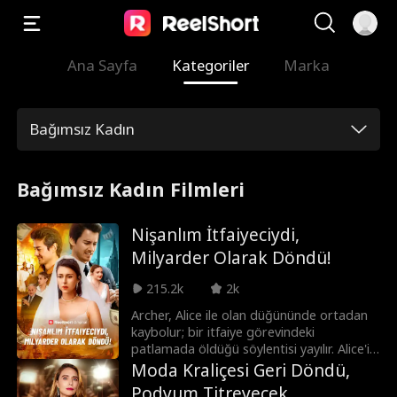
Ana Sayfa
Kategoriler
Marka
Bağımsız Kadın
Bağımsız Kadın Filmleri
Nişanlım İtfaiyeciydi,
Milyarder Olarak Döndü!
215.2k
2k
Archer, Alice ile olan düğününde ortadan
kaybolur; bir itfaiye görevindeki
patlamada öldüğü söylentisi yayılır. Alice'in
paragöz ailesi onu aşağılık talibi Philip'le
Moda Kraliçesi Geri Döndü,
evlendirmeye çalışır. Bu yeni düğünde Alice
Podyum Titreyecek